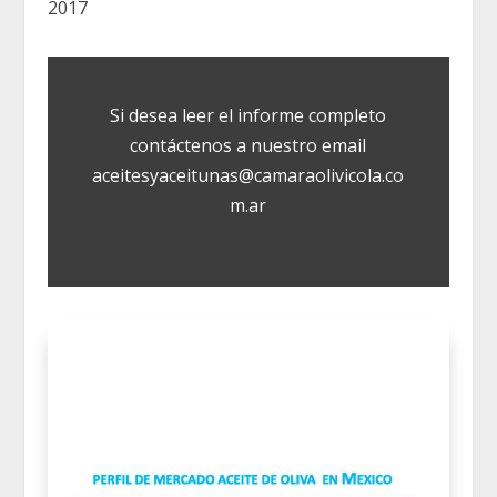
2017
Si desea leer el informe completo
contáctenos a nuestro email
aceitesyaceitunas@camaraolivicola.co
m.ar