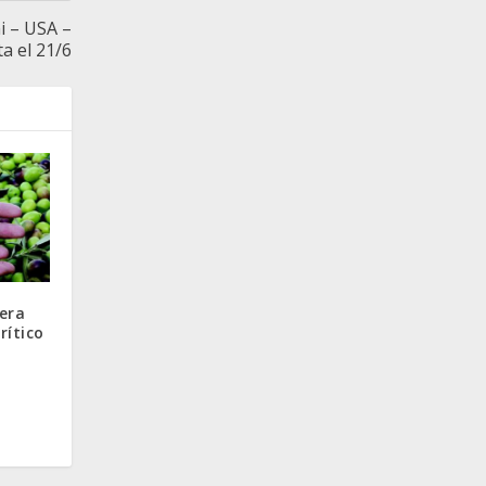
i – USA –
ta el 21/6
nera
rítico