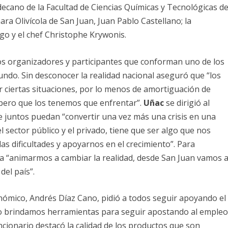
decano de la Facultad de Ciencias Químicas y Tecnológicas d
ara Olivícola de San Juan, Juan Pablo Castellano; la
go y el chef Christophe Krywonis.
los organizadores y participantes que conforman uno de los
undo. Sin desconocer la realidad nacional aseguró que “los
ciertas situaciones, por lo menos de amortiguación de
 pero que los tenemos que enfrentar”.
Uñac
se dirigió al
e juntos puedan “convertir una vez más una crisis en una
 sector público y el privado, tiene que ser algo que nos
s dificultades y apoyarnos en el crecimiento”. Para
s a “animarmos a cambiar la realidad, desde San Juan vamos 
del país”.
onómico, Andrés Díaz Cano, pidió a todos seguir apoyando el
rio brindamos herramientas para seguir apostando al emple
uncionario destacó la calidad de los productos que son