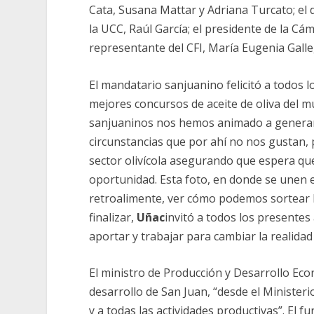
Cata, Susana Mattar y Adriana Turcato; el 
la UCC, Raúl García; el presidente de la Cám
representante del CFI, María Eugenia Galle
El mandatario sanjuanino felicitó a todos 
mejores concursos de aceite de oliva del m
sanjuaninos nos hemos animado a generar 
circunstancias que por ahí no nos gustan,
sector olivícola asegurando que espera qu
oportunidad. Esta foto, en donde se unen el
retroalimente, ver cómo podemos sortear la
finalizar,
Uñac
invitó a todos los presente
aportar y trabajar para cambiar la realidad 
El ministro de Producción y Desarrollo Ec
desarrollo de San Juan, “desde el Ministe
y a todas las actividades productivas”. El f