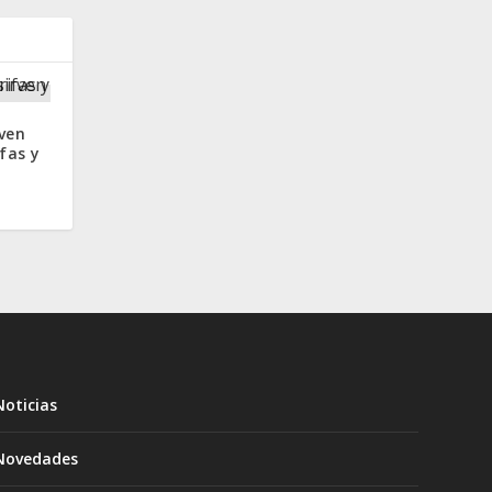
rven
ifas y
Noticias
Novedades