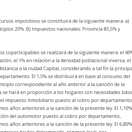
cursos impositivos se constituirá de la siguiente manera: a)
cipios 20%. B) Impuestos nacionales: Provincia 85,5% y
os coparticipables se realizará de la siguiente manera: el 49
ación, el 1% en relación a la densidad poblacional inversa, el
tancia a la ciudad Capital, considerando a tal fin la principa
 departamento. El 1,5% se distribuirá en base al consumo del
icipio correspondiente al año anterior a la sanción de la
23% se hará en proporción a los hogares con necesidades bási
 del impuesto inmobiliario puesto al cobro por departamento
mos años anteriores a la sanción de la presente ley. El 1,10%
cación del automotor puesto al cobro por departamento,
mos años anteriores a la sanción de la presente ley. El 6,80
 ingresos brutos determinado, régimen local, por