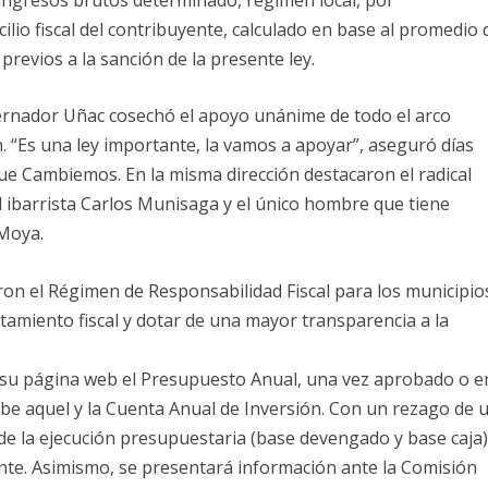
ilio fiscal del contribuyente, calculado en base al promedio 
revios a la sanción de la presente ley.
obernador Uñac cosechó el apoyo unánime de todo el arco
n. “Es una ley importante, la vamos a apoyar”, aseguró días
ue Cambiemos. En la misma dirección destacaron el radical
el ibarrista Carlos Munisaga y el único hombre que tiene
 Moya.
n el Régimen de Responsabilidad Fiscal para los municipio
tamiento fiscal y dotar de una mayor transparencia a la
n su página web el Presupuesto Anual, una vez aprobado o e
be aquel y la Cuenta Anual de Inversión. Con un rezago de 
 de la ejecución presupuestaria (base devengado y base caja)
otante. Asimismo, se presentará información ante la Comisión