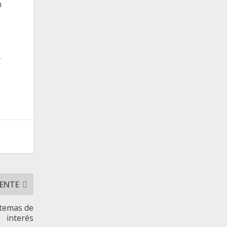
n
-
IENTE
 temas de
interés