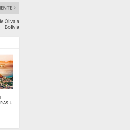
IENTE
e Oliva a
Bolivia
N
RASIL