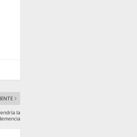
IENTE
endría la
demencia