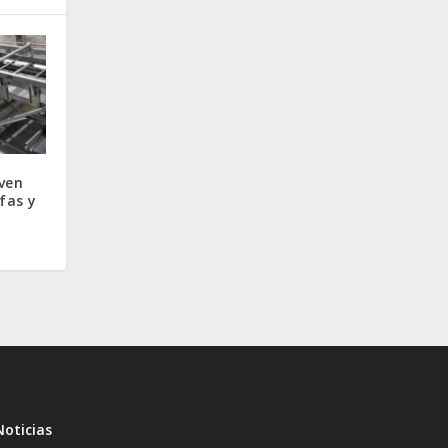
rven
ifas y
Noticias