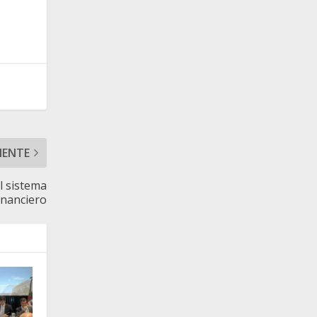
IENTE
l sistema
inanciero